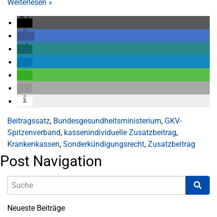
Weiterlesen
»
Beitragssatz
,
Bundesgesundheitsministerium
,
GKV-
Spitzenverband
,
kassenindividuelle Zusatzbeitrag
,
Krankenkassen
,
Sonderkündigungsrecht
,
Zusatzbeitrag
Post Navigation
Neueste Beiträge