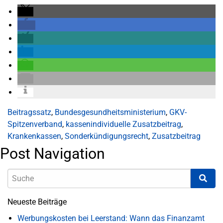
Beitragssatz
,
Bundesgesundheitsministerium
,
GKV-
Spitzenverband
,
kassenindividuelle Zusatzbeitrag
,
Krankenkassen
,
Sonderkündigungsrecht
,
Zusatzbeitrag
Post Navigation
Neueste Beiträge
Werbungskosten bei Leerstand: Wann das Finanzamt