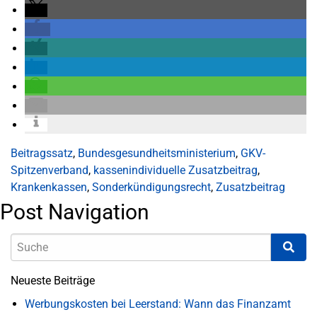
Beitragssatz
,
Bundesgesundheitsministerium
,
GKV-
Spitzenverband
,
kassenindividuelle Zusatzbeitrag
,
Krankenkassen
,
Sonderkündigungsrecht
,
Zusatzbeitrag
Post Navigation
Neueste Beiträge
Werbungskosten bei Leerstand: Wann das Finanzamt