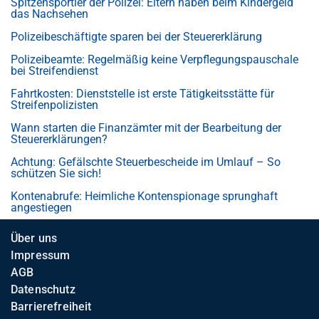
Spitzensportler der Polizei: Eltern haben beim Kindergeld
das Nachsehen
Polizeibeschäftigte sparen bei der Steuererklärung
Polizeibeamte: Regelmäßig keine Verpflegungspauschale
bei Streifendienst
Fahrtkosten: Dienststelle ist erste Tätigkeitsstätte für
Streifenpolizisten
Wann starten die Finanzämter mit der Bearbeitung der
Steuererklärungen?
Achtung: Gefälschte Steuerbescheide im Umlauf – So
schützen Sie sich!
Kontenabrufe: Heimliche Kontenspionage sprunghaft
angestiegen
Über uns
Impressum
AGB
Datenschutz
Barrierefreiheit