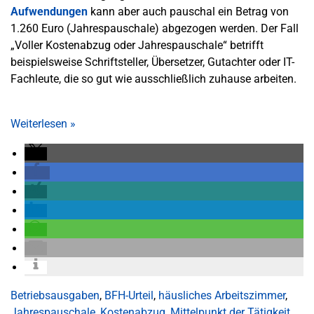
Aufwendungen
kann aber auch pauschal ein Betrag von
1.260 Euro (Jahrespauschale) abgezogen werden. Der Fall
„Voller Kostenabzug oder Jahrespauschale“ betrifft
beispielsweise Schriftsteller, Übersetzer, Gutachter oder IT-
Fachleute, die so gut wie ausschließlich zuhause arbeiten.
Weiterlesen
»
Betriebsausgaben
,
BFH-Urteil
,
häusliches Arbeitszimmer
,
Jahrespauschale
,
Kostenabzug
,
Mittelpunkt der Tätigkeit
,