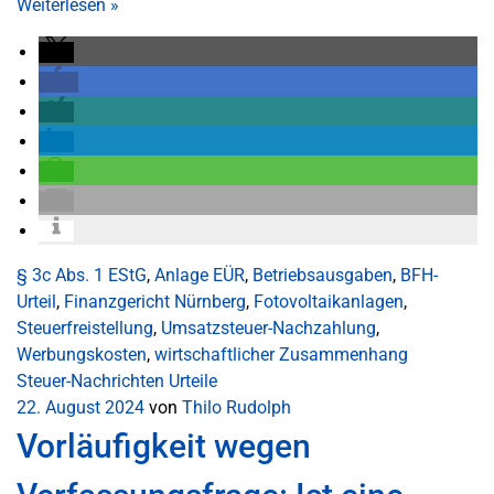
Weiterlesen
»
§ 3c Abs. 1 EStG
,
Anlage EÜR
,
Betriebsausgaben
,
BFH-
Urteil
,
Finanzgericht Nürnberg
,
Fotovoltaikanlagen
,
Steuerfreistellung
,
Umsatzsteuer-Nachzahlung
,
Werbungskosten
,
wirtschaftlicher Zusammenhang
Steuer-Nachrichten
Urteile
22. August 2024
von
Thilo Rudolph
Vorläufigkeit wegen