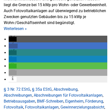
liegt die Grenze bei 15 kWp pro Wohn- oder Gewerbeeinheit.
Auch Fotovoltaikanlagen auf überwiegend zu betrieblichen
Zwecken genutzten Gebäuden bis zu 15 kWp je
Wohn-/Geschäftseinheit sind begünstigt.
Weiterlesen
»
§ 3 Nr. 72 EStG
,
§ 35a EStG
,
Abschreibung
,
Abschreibungen
,
Abschreibungen für Fotovoltaikanlagen
,
Betriebsausgaben
,
BMF-Schreiben
,
Eigenheim
,
Förderung
,
Fotovoltaik
,
Fotovoltaikanlagen
,
Gewinnerzielungsabsicht
,