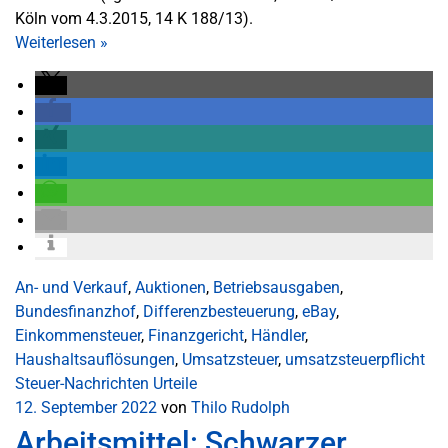
Köln vom 4.3.2015, 14 K 188/13).
Weiterlesen
»
An- und Verkauf
,
Auktionen
,
Betriebsausgaben
,
Bundesfinanzhof
,
Differenzbesteuerung
,
eBay
,
Einkommensteuer
,
Finanzgericht
,
Händler
,
Haushaltsauflösungen
,
Umsatzsteuer
,
umsatzsteuerpflicht
Steuer-Nachrichten
Urteile
12. September 2022
von
Thilo Rudolph
Arbeitsmittel: Schwarzer