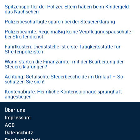
Spitzensportler der Polizei: Eltern haben beim Kindergeld
das Nachsehen
Polizeibeschäftigte sparen bei der Steuererklärung
Polizeibeamte: Regelmäßig keine Verpflegungspauschale
bei Streifendienst
Fahrtkosten: Dienststelle ist erste Tätigkeitsstätte für
Streifenpolizisten
Wann starten die Finanzämter mit der Bearbeitung der
Steuererklärungen?
Achtung: Gefälschte Steuerbescheide im Umlauf – So
schützen Sie sich!
Kontenabrufe: Heimliche Kontenspionage sprunghaft
angestiegen
Über uns
Impressum
AGB
Datenschutz