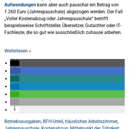
Aufwendungen
kann aber auch pauschal ein Betrag von
1.260 Euro (Jahrespauschale) abgezogen werden. Der Fall
„Voller Kostenabzug oder Jahrespauschale“ betrifft
beispielsweise Schriftsteller, Übersetzer, Gutachter oder IT-
Fachleute, die so gut wie ausschließlich zuhause arbeiten.
Weiterlesen
»
Betriebsausgaben
,
BFH-Urteil
,
häusliches Arbeitszimmer
,
Jahrespauschale
,
Kostenabzug
,
Mittelpunkt der Tätigkeit
,