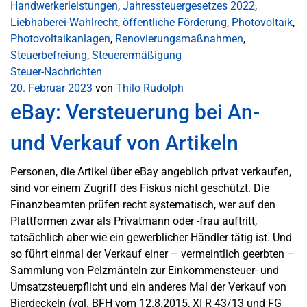
Handwerkerleistungen
,
Jahressteuergesetzes 2022
,
Liebhaberei-Wahlrecht
,
öffentliche Förderung
,
Photovoltaik
,
Photovoltaikanlagen
,
Renovierungsmaßnahmen
,
Steuerbefreiung
,
Steuerermäßigung
Steuer-Nachrichten
20. Februar 2023
von
Thilo Rudolph
eBay: Versteuerung bei An-
und Verkauf von Artikeln
Personen, die Artikel über eBay angeblich privat verkaufen,
sind vor einem Zugriff des Fiskus nicht geschützt. Die
Finanzbeamten prüfen recht systematisch, wer auf den
Plattformen zwar als Privatmann oder -frau auftritt,
tatsächlich aber wie ein gewerblicher Händler tätig ist. Und
so führt einmal der Verkauf einer – vermeintlich geerbten –
Sammlung von Pelzmänteln zur Einkommensteuer- und
Umsatzsteuerpflicht und ein anderes Mal der Verkauf von
Bierdeckeln (vgl. BFH vom 12.8.2015, XI R 43/13 und FG