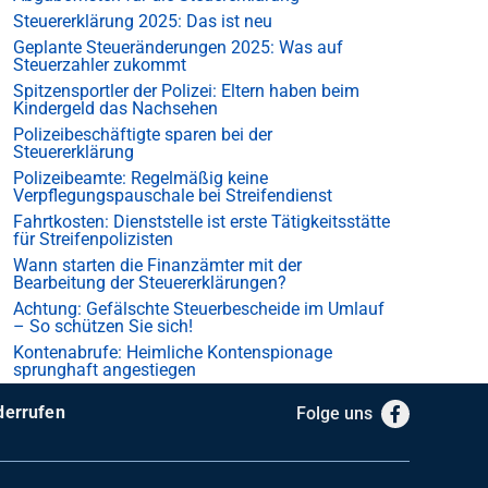
Steuererklärung 2025: Das ist neu
Geplante Steueränderungen 2025: Was auf
Steuerzahler zukommt
Spitzensportler der Polizei: Eltern haben beim
Kindergeld das Nachsehen
Polizeibeschäftigte sparen bei der
Steuererklärung
Polizeibeamte: Regelmäßig keine
Verpflegungspauschale bei Streifendienst
Fahrtkosten: Dienststelle ist erste Tätigkeitsstätte
für Streifenpolizisten
Wann starten die Finanzämter mit der
Bearbeitung der Steuererklärungen?
Achtung: Gefälschte Steuerbescheide im Umlauf
– So schützen Sie sich!
Kontenabrufe: Heimliche Kontenspionage
sprunghaft angestiegen
derrufen
Folge uns
Facebook