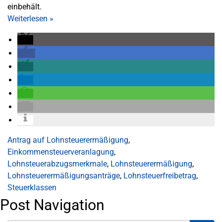
einbehält.
Weiterlesen
»
Antrag auf Lohnsteuerermäßigung
,
Einkommensteuerveranlagung
,
Lohnsteuerabzugsmerkmale
,
Lohnsteuerermäßigung
,
Lohnsteuerermäßigungsanträge
,
Lohnsteuerfreibetrag
,
Steuerklassen
Post Navigation