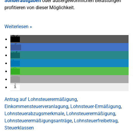
Sonderausgaben
oder außergewöhnlichen Belastungen
profitieren von dieser Möglichkeit.
Weiterlesen
»
Antrag auf Lohnsteuerermäßigung
,
Einkommensteuerveranlagung
,
Lohnsteuer-Ermäßigung
,
Lohnsteuerabzugsmerkmale
,
Lohnsteuerermäßigung
,
Lohnsteuerermäßigungsanträge
,
Lohnsteuerfreibetrag
,
Steuerklassen