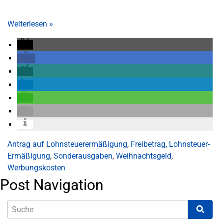
Weiterlesen
»
Antrag auf Lohnsteuerermäßigung
,
Freibetrag
,
Lohnsteuer-
Ermäßigung
,
Sonderausgaben
,
Weihnachtsgeld
,
Werbungskosten
Post Navigation