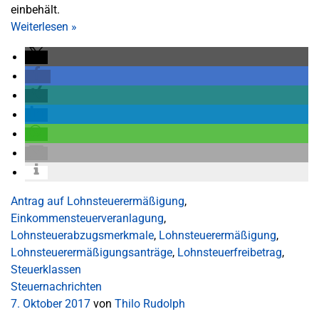
einbehält.
Weiterlesen
»
Antrag auf Lohnsteuerermäßigung
,
Einkommensteuerveranlagung
,
Lohnsteuerabzugsmerkmale
,
Lohnsteuerermäßigung
,
Lohnsteuerermäßigungsanträge
,
Lohnsteuerfreibetrag
,
Steuerklassen
Steuernachrichten
7. Oktober 2017
von
Thilo Rudolph