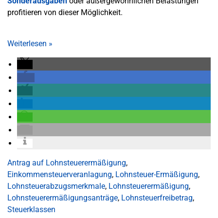
Sonderausgaben
oder außergewöhnlichen Belastungen
profitieren von dieser Möglichkeit.
Weiterlesen
»
Antrag auf Lohnsteuerermäßigung
,
Einkommensteuerveranlagung
,
Lohnsteuer-Ermäßigung
,
Lohnsteuerabzugsmerkmale
,
Lohnsteuerermäßigung
,
Lohnsteuerermäßigungsanträge
,
Lohnsteuerfreibetrag
,
Steuerklassen