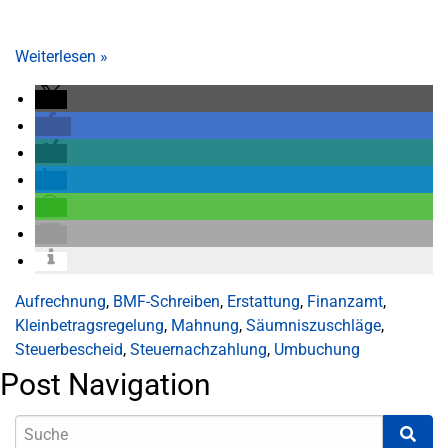
Weiterlesen
»
Aufrechnung
,
BMF-Schreiben
,
Erstattung
,
Finanzamt
,
Kleinbetragsregelung
,
Mahnung
,
Säumniszuschläge
,
Steuerbescheid
,
Steuernachzahlung
,
Umbuchung
Post Navigation