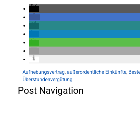
Aufhebungsvertrag
,
außerordentliche Einkünfte
,
Best
Überstundenvergütung
Post Navigation