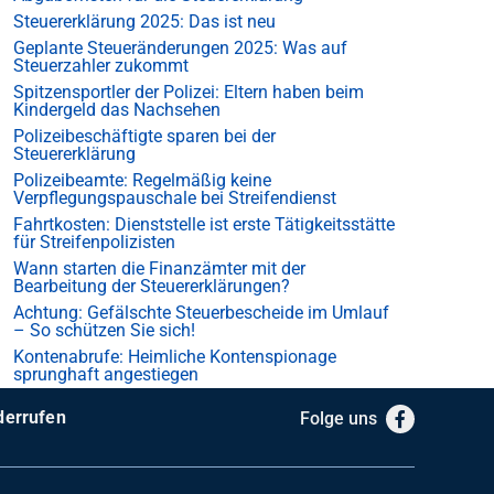
Steuererklärung 2025: Das ist neu
Geplante Steueränderungen 2025: Was auf
Steuerzahler zukommt
Spitzensportler der Polizei: Eltern haben beim
Kindergeld das Nachsehen
Polizeibeschäftigte sparen bei der
Steuererklärung
Polizeibeamte: Regelmäßig keine
Verpflegungspauschale bei Streifendienst
Fahrtkosten: Dienststelle ist erste Tätigkeitsstätte
für Streifenpolizisten
Wann starten die Finanzämter mit der
Bearbeitung der Steuererklärungen?
Achtung: Gefälschte Steuerbescheide im Umlauf
– So schützen Sie sich!
Kontenabrufe: Heimliche Kontenspionage
sprunghaft angestiegen
derrufen
Folge uns
Facebook