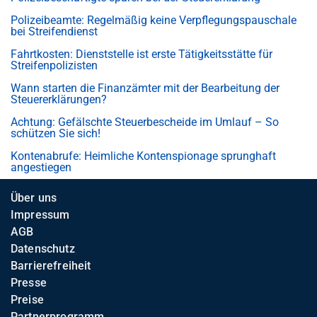
Polizeibeamte: Regelmäßig keine Verpflegungspauschale
bei Streifendienst
Fahrtkosten: Dienststelle ist erste Tätigkeitsstätte für
Streifenpolizisten
Wann starten die Finanzämter mit der Bearbeitung der
Steuererklärungen?
Achtung: Gefälschte Steuerbescheide im Umlauf – So
schützen Sie sich!
Kontenabrufe: Heimliche Kontenspionage sprunghaft
angestiegen
Über uns
Impressum
AGB
Datenschutz
Barrierefreiheit
Presse
Preise
Partnerprogramm