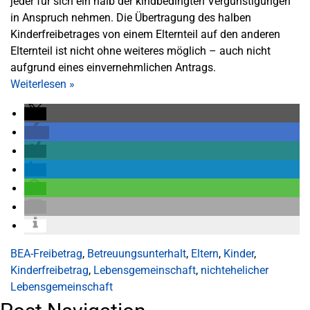
jeder für sich ein halb der kindbedingten Vergünstigungen
in Anspruch nehmen. Die Übertragung des halben
Kinderfreibetrages von einem Elternteil auf den anderen
Elternteil ist nicht ohne weiteres möglich – auch nicht
aufgrund eines einvernehmlichen Antrags.
Weiterlesen
»
BEA-Freibetrag
,
Betreuungsunterhalt
,
Eltern
,
Kinder
,
Kinderfreibetrag
,
Lebensgemeinschaft
,
nichtehelicher
Lebensgemeinschaft