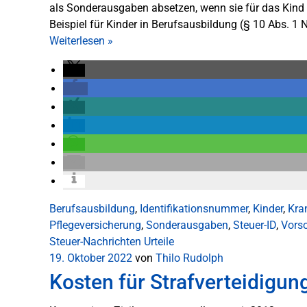
als Sonderausgaben absetzen, wenn sie für das Kind 
Beispiel für Kinder in Berufsausbildung (§ 10 Abs. 1 N
Weiterlesen
»
Berufsausbildung
,
Identifikationsnummer
,
Kinder
,
Kra
Pflegeversicherung
,
Sonderausgaben
,
Steuer-ID
,
Vors
Steuer-Nachrichten
Urteile
19. Oktober 2022
von
Thilo Rudolph
Kosten für Strafverteidigun