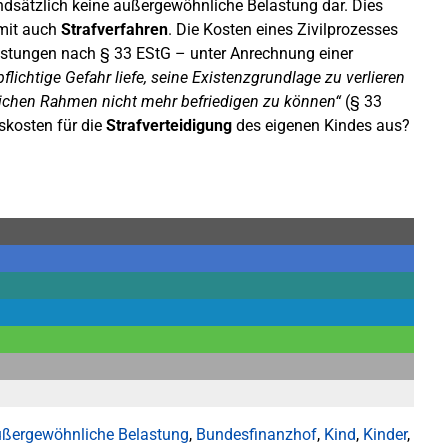
undsätzlich keine außergewöhnliche Belastung dar. Dies
omit auch
Strafverfahren
. Die Kosten eines Zivilprozesses
stungen nach § 33 EStG – unter Anrechnung einer
flichtige Gefahr liefe, seine Existenzgrundlage zu verlieren
ichen Rahmen nicht mehr befriedigen zu können“
(§ 33
skosten für die
Strafverteidigung
des eigenen Kindes aus?
ßergewöhnliche Belastung
,
Bundesfinanzhof
,
Kind
,
Kinder
,