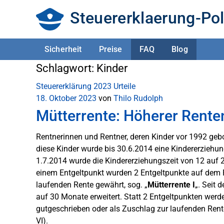
Steuererklaerung-Pol
Sicherheit
Preise
FAQ
Blog
Schlagwort:
Kinder
Steuererklärung 2023
Urteile
18. Oktober 2023
von
Thilo Rudolph
Mütterrente: Höherer Rente
Rentnerinnen und Rentner, deren Kinder vor 1992 ge
diese Kinder wurde bis 30.6.2014 eine Kindererziehu
1.7.2014 wurde die Kindererziehungszeit von 12 auf 
einem Entgeltpunkt wurden 2 Entgeltpunkte auf dem 
laufenden Rente gewährt, sog. „
Mütterrente I
„. Seit 
auf 30 Monate erweitert. Statt 2 Entgeltpunkten wer
gutgeschrieben oder als Zuschlag zur laufenden Rente
VI).