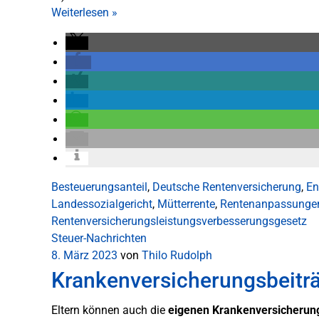
Weiterlesen
»
Besteuerungsanteil
,
Deutsche Rentenversicherung
,
En
Landessozialgericht
,
Mütterrente
,
Rentenanpassunge
Rentenversicherungsleistungsverbesserungsgesetz
Steuer-Nachrichten
8. März 2023
von
Thilo Rudolph
Krankenversicherungsbeiträg
Eltern können auch die
eigenen Krankenversicherung