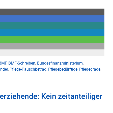
BMF
,
BMF-Schreiben
,
Bundesfinanzministerium
,
inder
,
Pflege-Pauschbetrag
,
Pflegebedürftige
,
Pflegegrade
,
erziehende: Kein zeitanteiliger