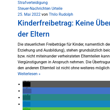
Strafverteidigung
Steuer-Nachrichten
Urteile
25. Mai 2022
von
Thilo Rudolph
Kinderfreibetrag: Keine Ü
der Eltern
Die steuerlichen Freibeträge für Kinder, namentlich de
Erziehung und Ausbildung), stehen grundsätzlich beide
bzw. nicht miteinander verheirateten Elternteilen kann
Vergünstigungen in Anspruch nehmen. Die Übertragung
den anderen Elternteil ist nicht ohne weiteres mögli
Weiterlesen
»