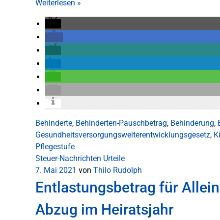
Weiterlesen
»
Behinderte
,
Behinderten-Pauschbetrag
,
Behinderung
,
Gesundheitsversorgungsweiterentwicklungsgesetz
,
K
Pflegestufe
Steuer-Nachrichten
Urteile
7. Mai 2021
von
Thilo Rudolph
Entlastungsbetrag für Allein
Abzug im Heiratsjahr