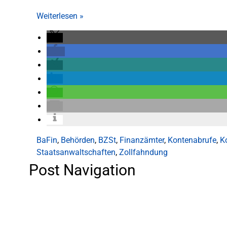
Weiterlesen
»
BaFin
,
Behörden
,
BZSt
,
Finanzämter
,
Kontenabrufe
,
K
Staatsanwaltschaften
,
Zollfahndung
Post Navigation