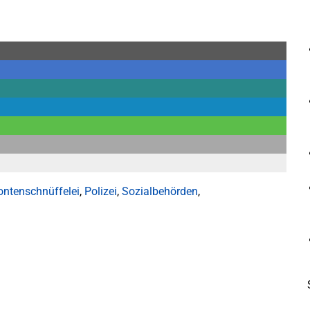
ontenschnüffelei
,
Polizei
,
Sozialbehörden
,