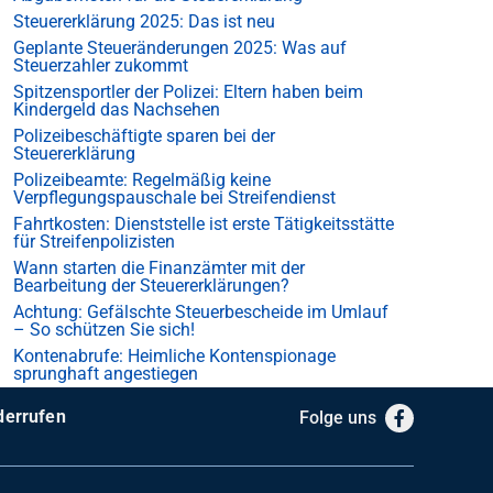
Steuererklärung 2025: Das ist neu
Geplante Steueränderungen 2025: Was auf
Steuerzahler zukommt
Spitzensportler der Polizei: Eltern haben beim
Kindergeld das Nachsehen
Polizeibeschäftigte sparen bei der
Steuererklärung
Polizeibeamte: Regelmäßig keine
Verpflegungspauschale bei Streifendienst
Fahrtkosten: Dienststelle ist erste Tätigkeitsstätte
für Streifenpolizisten
Wann starten die Finanzämter mit der
Bearbeitung der Steuererklärungen?
Achtung: Gefälschte Steuerbescheide im Umlauf
– So schützen Sie sich!
Kontenabrufe: Heimliche Kontenspionage
sprunghaft angestiegen
derrufen
Folge uns
Facebook