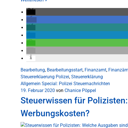
Bearbeitung
,
Bearbeitungsstart
,
Finanzamt
,
Finanzäm
Steuererklaerung Polizei
,
Steuererklärung
Allgemein
Special: Polizei
Steuernachrichten
19. Februar 2020
von
Chanice Pöppel
Steuerwissen für Poliziste
Werbungskosten?