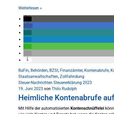
Weiterlesen
»
BaFin
,
Behörden
,
BZSt
,
Finanzämter
,
Kontenabrufe
,
K
Staatsanwaltschaften
,
Zollfahndung
Steuer-Nachrichten
Steuererklärung 2023
19. Juni 2023
von
Thilo Rudolph
Heimliche Kontenabrufe au
Mit Hilfe der automatisierten
Kontenschnüffelei
könne