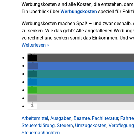
Werbungskosten sind alle Kosten, die entstehen, dam
Ein Überblick über
Werbungskosten
speziell für Poliz
Werbungskosten machen Spaß – und zwar deshalb, wei
zu senken. Wie das geht? Alle angefallenen Werbung
verrechnet und senken somit das Einkommen. Und we
Weiterlesen
»
Arbeitsmittel
,
Ausgaben
,
Beamte
,
Fachliteratur
,
Fahrt
Steuererklärung
,
Steuern
,
Umzugskosten
,
Verpflegun
Steuernachrichten