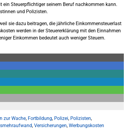
it ein Steuerpflichtiger seinem Beruf nachkommen kann.
istinnen und Polizisten.
l sie dazu beitragen, die jährliche Einkommensteuerlast
skosten werden in der Steuererklärung mit den Einnahmen
niger Einkommen bedeutet auch weniger Steuern.
en zur Wache
,
Fortbildung
,
Polizei
,
Polizisten
,
gsmehraufwand
,
Versicherungen
,
Werbungskosten