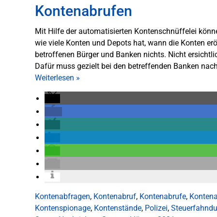
Kontenabrufen
Mit Hilfe der automatisierten Kontenschnüffelei können
wie viele Konten und Depots hat, wann die Konten er
betroffenen Bürger und Banken nichts. Nicht ersich
Dafür muss gezielt bei den betreffenden Banken nac
Weiterlesen
»
Kontenabfragen
,
Kontenabruf
,
Kontenabrufe
,
Kontena
Kontenspionage
,
Kontenstände
,
Polizei
,
Steuerfahnd