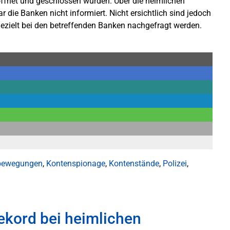
öffnet und geschlossen wurden. Über die heimlichen
die Banken nicht informiert. Nicht ersichtlich sind jedoch
ielt bei den betreffenden Banken nachgefragt werden.
bewegungen
,
Kontenspionage
,
Kontenstände
,
Polizei
,
ekord bei heimlichen