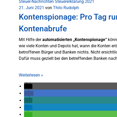
Steuer-Nachrichten
Steuererklärung 2021
21. Juni 2021
von
Thilo Rudolph
Kontenspionage: Pro Tag ru
Kontenabrufe
Mit Hilfe der
automatisierten „Kontenspionage“
könne
wie viele Konten und Depots hat, wann die Konten er
betroffenen Bürger und Banken nichts. Nicht ersich
Dafür muss gezielt bei den betreffenden Banken nac
Weiterlesen
»