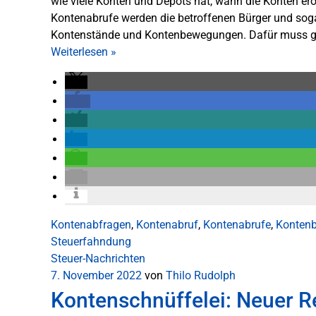
wie viele Konten und Depots hat, wann die Konten er
Kontenabrufe werden die betroffenen Bürger und sogar 
Kontenstände und Kontenbewegungen. Dafür muss gez
Weiterlesen
»
Kontenabfragen
,
Kontenabruf
,
Kontenabrufe
,
Konten
Steuerfahndung
Steuer-Nachrichten
7. November 2022
von
Thilo Rudolph
Kontenschnüffelei: Neuer R