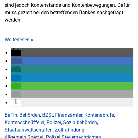
sind jedoch Kontenstände und Kontenbewegungen. Dafür
muss gezielt bei den betreffenden Banken nachgefragt
werden.
Weiterlesen
»
BaFin
,
Behörden
,
BZSt
,
Finanzämter
,
Kontenabrufe
,
Kontenschnüffelei
,
Polizei
,
Sozialbehörden
,
Staatsanwaltschaften
,
Zollfahndung
Allgemein
Special: Polizei
Steuernachrichten