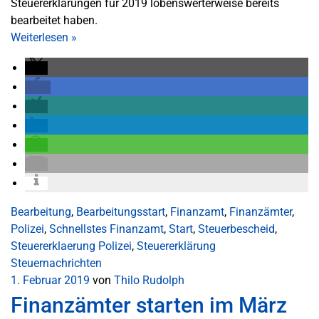
Steuererklärungen für 2019 lobenswerterweise bereits
bearbeitet haben.
Weiterlesen
»
Bearbeitung
,
Bearbeitungsstart
,
Finanzamt
,
Finanzämter
,
Polizei
,
Schnellstes Finanzamt
,
Start
,
Steuerbescheid
,
Steuererklaerung Polizei
,
Steuererklärung
Steuernachrichten
1. Februar 2019
von
Thilo Rudolph
Finanzämter starten im März