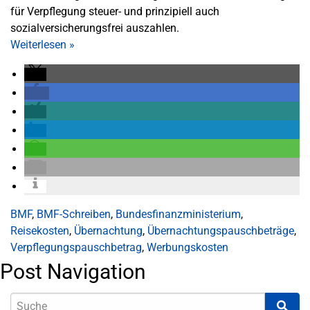
für Verpflegung steuer- und prinzipiell auch
sozialversicherungsfrei auszahlen.
Weiterlesen
»
BMF
,
BMF-Schreiben
,
Bundesfinanzministerium
,
Reisekosten
,
Übernachtung
,
Übernachtungspauschbeträge
,
Verpflegungspauschbetrag
,
Werbungskosten
Post Navigation