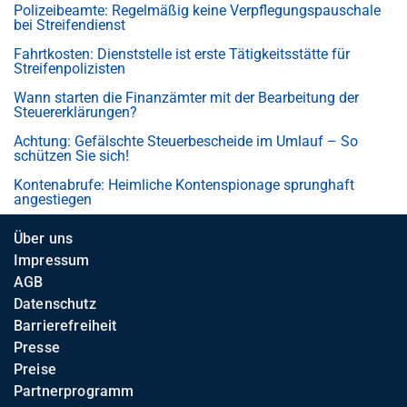
Polizeibeamte: Regelmäßig keine Verpflegungspauschale
bei Streifendienst
Fahrtkosten: Dienststelle ist erste Tätigkeitsstätte für
Streifenpolizisten
Wann starten die Finanzämter mit der Bearbeitung der
Steuererklärungen?
Achtung: Gefälschte Steuerbescheide im Umlauf – So
schützen Sie sich!
Kontenabrufe: Heimliche Kontenspionage sprunghaft
angestiegen
Über uns
Impressum
AGB
Datenschutz
Barrierefreiheit
Presse
Preise
Partnerprogramm