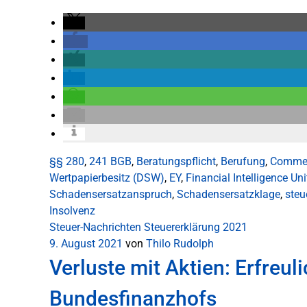
§§ 280
,
241 BGB
,
Beratungspflicht
,
Berufung
,
Comme
Wertpapierbesitz (DSW)
,
EY
,
Financial Intelligence Uni
Schadensersatzanspruch
,
Schadensersatzklage
,
steu
Insolvenz
Steuer-Nachrichten
Steuererklärung 2021
9. August 2021
von
Thilo Rudolph
Verluste mit Aktien: Erfreul
Bundesfinanzhofs