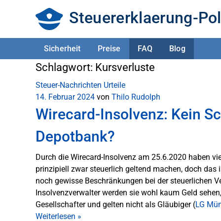
Steuererklaerung-Pol
Sicherheit
Preise
FAQ
Blog
Schlagwort:
Kursverluste
Steuer-Nachrichten
Urteile
14. Februar 2024
von
Thilo Rudolph
Wirecard-Insolvenz: Kein S
Depotbank?
Durch die Wirecard-Insolvenz am 25.6.2020 haben viel
prinzipiell zwar steuerlich geltend machen, doch das 
noch gewisse Beschränkungen bei der steuerlichen V
Insolvenzverwalter werden sie wohl kaum Geld sehen,
Gesellschafter und gelten nicht als Gläubiger (
LG Mün
Weiterlesen
»