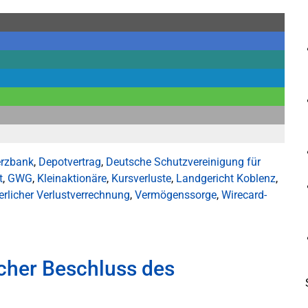
rzbank
,
Depotvertrag
,
Deutsche Schutzvereinigung für
t
,
GWG
,
Kleinaktionäre
,
Kursverluste
,
Landgericht Koblenz
,
erlicher Verlustverrechnung
,
Vermögenssorge
,
Wirecard-
icher Beschluss des