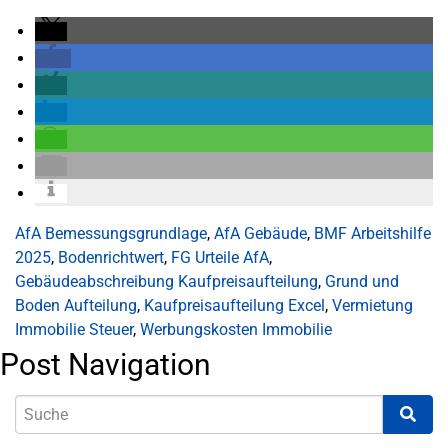
AfA Bemessungsgrundlage
,
AfA Gebäude
,
BMF Arbeitshilfe
2025
,
Bodenrichtwert
,
FG Urteile AfA
,
Gebäudeabschreibung Kaufpreisaufteilung
,
Grund und
Boden Aufteilung
,
Kaufpreisaufteilung Excel
,
Vermietung
Immobilie Steuer
,
Werbungskosten Immobilie
Post Navigation