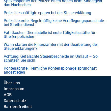
Spitzensportler der Polizei: Eltern haben beim Kindergeld
das Nachsehen
Polizeibeschäftigte sparen bei der Steuererklärung
Polizeibeamte: Regelmäßig keine Verpflegungspauschale
bei Streifendienst
Fahrtkosten: Dienststelle ist erste Tätigkeitsstätte für
Streifenpolizisten
Wann starten die Finanzämter mit der Bearbeitung der
Steuererklärungen?
Achtung: Gefälschte Steuerbescheide im Umlauf – So
schützen Sie sich!
Kontenabrufe: Heimliche Kontenspionage sprunghaft
angestiegen
Über uns
Impressum
AGB
Datenschutz
Barrierefreiheit