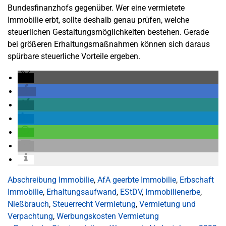
Bundesfinanzhofs gegenüber. Wer eine vermietete
Immobilie erbt, sollte deshalb genau prüfen, welche
steuerlichen Gestaltungsmöglichkeiten bestehen. Gerade
bei größeren Erhaltungsmaßnahmen können sich daraus
spürbare steuerliche Vorteile ergeben.
Abschreibung Immobilie
,
AfA geerbte Immobilie
,
Erbschaft
Immobilie
,
Erhaltungsaufwand
,
EStDV
,
Immobilienerbe
,
Nießbrauch
,
Steuerrecht Vermietung
,
Vermietung und
Verpachtung
,
Werbungskosten Vermietung