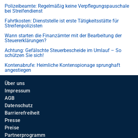
Polizeibeamte: Regelmäßig keine Verpflegungspauschale
bei Streifendienst
Fahrtkosten: Dienststelle ist erste Tätigkeitsstätte für
Streifenpolizisten
Wann starten die Finanzämter mit der Bearbeitung der
Steuererklärungen?
Achtung: Gefälschte Steuerbescheide im Umlauf – So
schützen Sie sich!
Kontenabrufe: Heimliche Kontenspionage sprunghaft
angestiegen
Über uns
Impressum
AGB
Datenschutz
Barrierefreiheit
Presse
Preise
Partnerprogramm