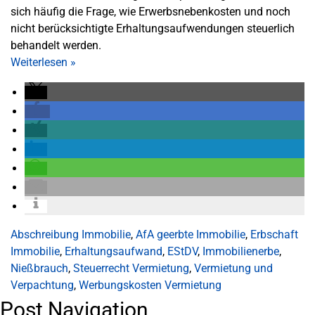
sich häufig die Frage, wie Erwerbsnebenkosten und noch
nicht berücksichtigte Erhaltungsaufwendungen steuerlich
behandelt werden.
Weiterlesen
»
Abschreibung Immobilie
,
AfA geerbte Immobilie
,
Erbschaft
Immobilie
,
Erhaltungsaufwand
,
EStDV
,
Immobilienerbe
,
Nießbrauch
,
Steuerrecht Vermietung
,
Vermietung und
Verpachtung
,
Werbungskosten Vermietung
Post Navigation