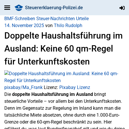
Steuererklaerung-Polizei.de
BMF-Schreiben
Steuer-Nachrichten
Urteile
14. November 2025
von
Thilo Rudolph
Doppelte Haushaltsführung im
Ausland: Keine 60 qm-Regel
für Unterkunftskosten
pixabay/Ma_Frank
Lizenz:
Pixabay Lizenz
Die
doppelte Haushaltsführung im Ausland
bringt
steuerliche Vorteile – vor allem bei den Unterkunftskosten.
Denn im Gegensatz zur Regelung im Inland kann man die
tatsächliche Miete absetzen, ohne durch eine 1.000-Euro-
Grenze oder die 60-qm-Regel beschränkt zu sein. Hier
erfährst du, was laut Bundesfinanzhof gilt und wie du deine