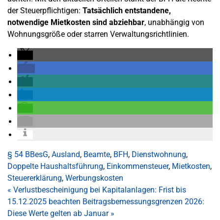
der Steuerpflichtigen:
Tatsächlich entstandene,
notwendige Mietkosten sind abziehbar
, unabhängig von
Wohnungsgröße oder starren Verwaltungsrichtlinien.
§ 54 BBesG
,
Ausland
,
Beamte
,
BFH
,
Dienstwohnung
,
Doppelte Haushaltsführung
,
Einkommensteuer
,
Mietkosten
,
Steuererklärung
,
Werbungskosten
«
Verlustbescheinigung bei Kapitalanlagen: Frist bis
15.12.2025 beachten
Beitragsbemessungsgrenzen 2026:
Diese Werte gelten ab Januar
»