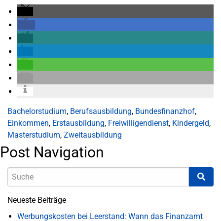
Bachelorstudium
,
Berufsausbildung
,
Bundesfinanzhof
,
Einkommen
,
Erstausbildung
,
Freiwilligendienst
,
Kindergeld
,
Masterstudium
,
Zweitausbildung
Post Navigation
Neueste Beiträge
Werbungskosten bei Leerstand: Wann das Finanzamt