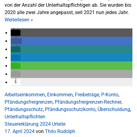
von der Anzahl der Unterhaltspflichtigen ab. Sie wurden bis
2020 alle zwei Jahre angepasst, seit 2021 nun jedes Jahr.
Weiterlesen
»
Arbeitseinkommen
,
Einkommen
,
Freibeträge
,
P-Konto
,
Pfändungsfreigrenzen
,
Pfändungsfreigrenzen-Rechner
,
Pfändungsschutz
,
Pfändungsschutzkonto
,
Überschuldung
,
Unterhaltspflichten
Steuererklärung 2024
Urteile
17. April 2024
von
Thilo Rudolph