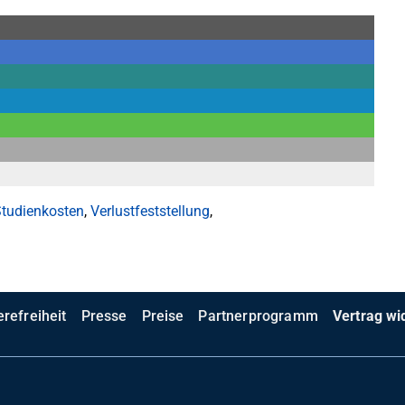
tudienkosten
,
Verlustfeststellung
,
erefreiheit
Presse
Preise
Partnerprogramm
Vertrag wi