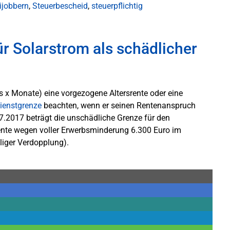
ijobbern
,
Steuerbescheid
,
steuerpflichtig
r Solarstrom als schädlicher
us x Monate) eine vorgezogene Altersrente oder eine
ienstgrenze
beachten, wenn er seinen Rentenanspruch
.7.2017 beträgt die unschädliche Grenze für den
Rente wegen voller Erwerbsminderung 6.300 Euro im
liger Verdopplung).