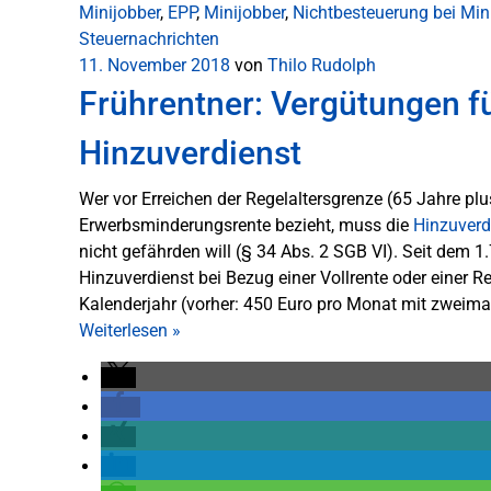
Minijobber
,
EPP
,
Minijobber
,
Nichtbesteuerung bei Min
Steuernachrichten
11. November 2018
von
Thilo Rudolph
Frührentner: Vergütungen fü
Hinzuverdienst
Wer vor Erreichen der Regelaltersgrenze (65 Jahre pl
Erwerbsminderungsrente bezieht, muss die
Hinzuverd
nicht gefährden will (§ 34 Abs. 2 SGB VI). Seit dem 1
Hinzuverdienst bei Bezug einer Vollrente oder einer 
Kalenderjahr (vorher: 450 Euro pro Monat mit zweima
Weiterlesen
»