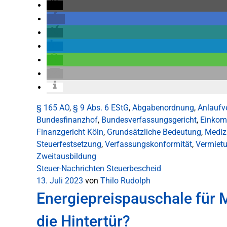
§ 165 AO
,
§ 9 Abs. 6 EStG
,
Abgabenordnung
,
Anlaufv
Bundesfinanzhof
,
Bundesverfassungsgericht
,
Einkom
Finanzgericht Köln
,
Grundsätzliche Bedeutung
,
Mediz
Steuerfestsetzung
,
Verfassungskonformität
,
Vermiet
Zweitausbildung
Steuer-Nachrichten
Steuerbescheid
13. Juli 2023
von
Thilo Rudolph
Energiepreispauschale für 
die Hintertür?