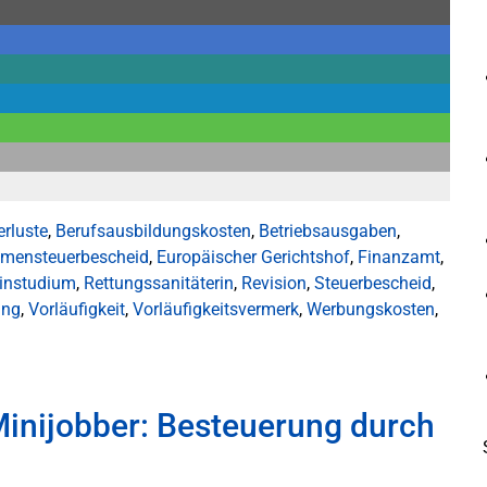
erluste
,
Berufsausbildungskosten
,
Betriebsausgaben
,
mensteuerbescheid
,
Europäischer Gerichtshof
,
Finanzamt
,
instudium
,
Rettungssanitäterin
,
Revision
,
Steuerbescheid
,
ung
,
Vorläufigkeit
,
Vorläufigkeitsvermerk
,
Werbungskosten
,
Minijobber: Besteuerung durch