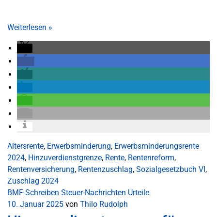
Weiterlesen
»
Altersrente
,
Erwerbsminderung
,
Erwerbsminderungsrente
2024
,
Hinzuverdienstgrenze
,
Rente
,
Rentenreform
,
Rentenversicherung
,
Rentenzuschlag
,
Sozialgesetzbuch VI
,
Zuschlag 2024
BMF-Schreiben
Steuer-Nachrichten
Urteile
10. Januar 2025
von
Thilo Rudolph