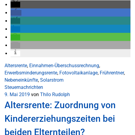
Altersrente
,
Einnahmen-Überschussrechnung
,
Erwerbsminderungsrente
,
Fotovoltaikanlage
,
Frührentner
,
Nebeneinkünfte
,
Solarstrom
Steuernachrichten
9. Mai 2019
von
Thilo Rudolph
Altersrente: Zuordnung von
Kindererziehungszeiten bei
beiden Elternteilen?