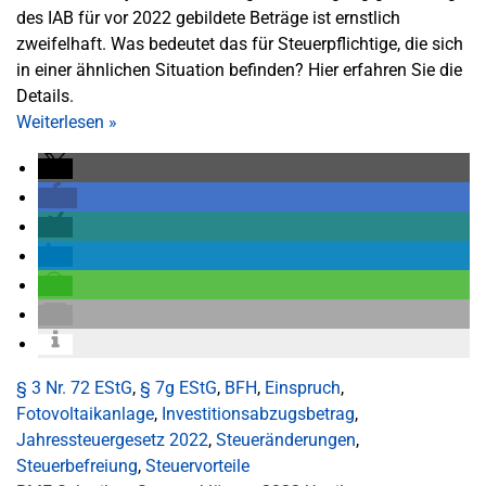
des IAB für vor 2022 gebildete Beträge ist ernstlich
zweifelhaft. Was bedeutet das für Steuerpflichtige, die sich
in einer ähnlichen Situation befinden? Hier erfahren Sie die
Details.
Weiterlesen
»
§ 3 Nr. 72 EStG
,
§ 7g EStG
,
BFH
,
Einspruch
,
Fotovoltaikanlage
,
Investitionsabzugsbetrag
,
Jahressteuergesetz 2022
,
Steueränderungen
,
Steuerbefreiung
,
Steuervorteile