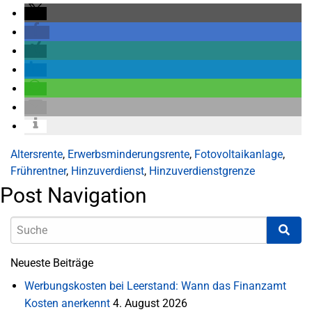
Altersrente
,
Erwerbsminderungsrente
,
Fotovoltaikanlage
,
Frührentner
,
Hinzuverdienst
,
Hinzuverdienstgrenze
Post Navigation
Neueste Beiträge
Werbungskosten bei Leerstand: Wann das Finanzamt
Kosten anerkennt
4. August 2026