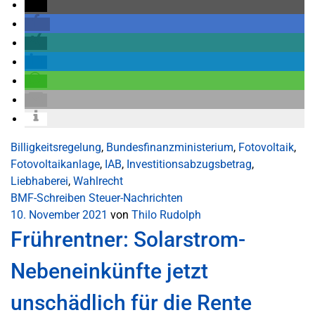
Billigkeitsregelung
,
Bundesfinanzministerium
,
Fotovoltaik
,
Fotovoltaikanlage
,
IAB
,
Investitionsabzugsbetrag
,
Liebhaberei
,
Wahlrecht
BMF-Schreiben
Steuer-Nachrichten
10. November 2021
von
Thilo Rudolph
Frührentner: Solarstrom-
Nebeneinkünfte jetzt
unschädlich für die Rente