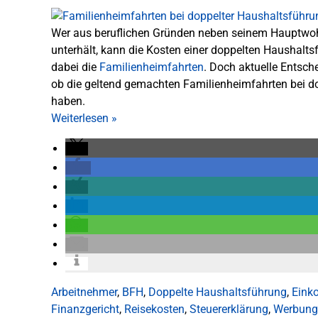
Wer aus beruflichen Gründen neben seinem Hauptwoh
unterhält, kann die Kosten einer doppelten Haushalts
dabei die
Familienheimfahrten
. Doch aktuelle Entsc
ob die geltend gemachten Familienheimfahrten bei d
haben.
Weiterlesen
»
Arbeitnehmer
,
BFH
,
Doppelte Haushaltsführung
,
Eink
Finanzgericht
,
Reisekosten
,
Steuererklärung
,
Werbung