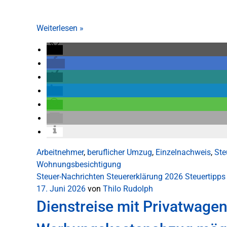
Weiterlesen
»
Arbeitnehmer
,
beruflicher Umzug
,
Einzelnachweis
,
Ste
Wohnungsbesichtigung
Steuer-Nachrichten
Steuererklärung 2026
Steuertipps
17. Juni 2026
von
Thilo Rudolph
Dienstreise mit Privatwage