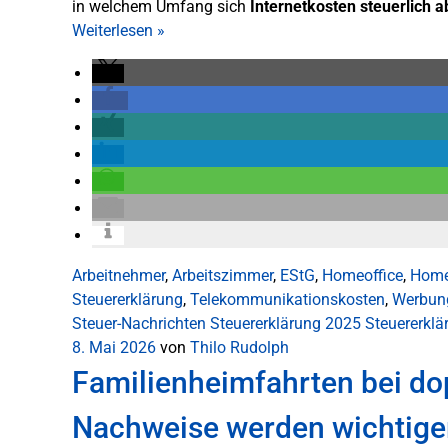
in welchem Umfang sich
Internetkosten steuerlich 
Weiterlesen
»
Arbeitnehmer
,
Arbeitszimmer
,
EStG
,
Homeoffice
,
Home
Steuererklärung
,
Telekommunikationskosten
,
Werbun
Steuer-Nachrichten
Steuererklärung 2025
Steuererkl
8. Mai 2026
von
Thilo Rudolph
Familienheimfahrten bei do
Nachweise werden wichtige