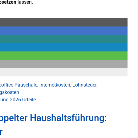
absetzen
lassen.
office-Pauschale
,
Internetkosten
,
Lohnsteuer
,
gskosten
ärung 2026
Urteile
ppelter Haushaltsführung:
r