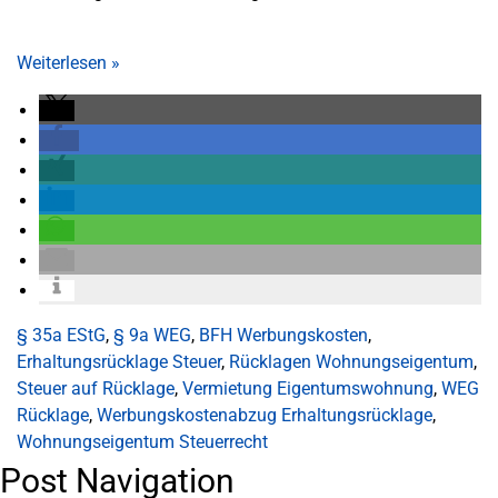
Weiterlesen
»
§ 35a EStG
,
§ 9a WEG
,
BFH Werbungskosten
,
Erhaltungsrücklage Steuer
,
Rücklagen Wohnungseigentum
,
Steuer auf Rücklage
,
Vermietung Eigentumswohnung
,
WEG
Rücklage
,
Werbungskostenabzug Erhaltungsrücklage
,
Wohnungseigentum Steuerrecht
Post Navigation