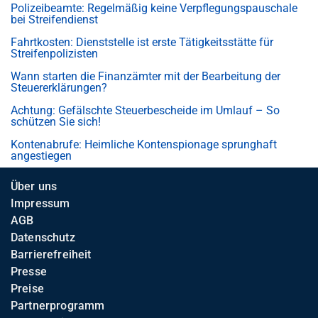
Polizeibeamte: Regelmäßig keine Verpflegungspauschale
bei Streifendienst
Fahrtkosten: Dienststelle ist erste Tätigkeitsstätte für
Streifenpolizisten
Wann starten die Finanzämter mit der Bearbeitung der
Steuererklärungen?
Achtung: Gefälschte Steuerbescheide im Umlauf – So
schützen Sie sich!
Kontenabrufe: Heimliche Kontenspionage sprunghaft
angestiegen
Über uns
Impressum
AGB
Datenschutz
Barrierefreiheit
Presse
Preise
Partnerprogramm