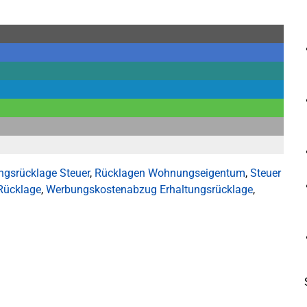
ngsrücklage Steuer
,
Rücklagen Wohnungseigentum
,
Steuer
ücklage
,
Werbungskostenabzug Erhaltungsrücklage
,