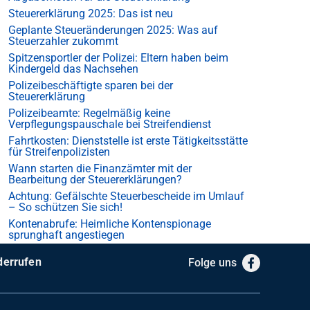
Steuererklärung 2025: Das ist neu
Geplante Steueränderungen 2025: Was auf
Steuerzahler zukommt
Spitzensportler der Polizei: Eltern haben beim
Kindergeld das Nachsehen
Polizeibeschäftigte sparen bei der
Steuererklärung
Polizeibeamte: Regelmäßig keine
Verpflegungspauschale bei Streifendienst
Fahrtkosten: Dienststelle ist erste Tätigkeitsstätte
für Streifenpolizisten
Wann starten die Finanzämter mit der
Bearbeitung der Steuererklärungen?
Achtung: Gefälschte Steuerbescheide im Umlauf
– So schützen Sie sich!
Kontenabrufe: Heimliche Kontenspionage
sprunghaft angestiegen
derrufen
Folge uns
Facebook