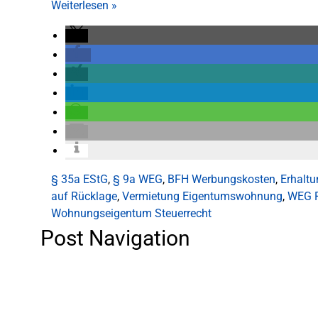
Weiterlesen
»
§ 35a EStG
,
§ 9a WEG
,
BFH Werbungskosten
,
Erhaltu
auf Rücklage
,
Vermietung Eigentumswohnung
,
WEG R
Wohnungseigentum Steuerrecht
Post Navigation