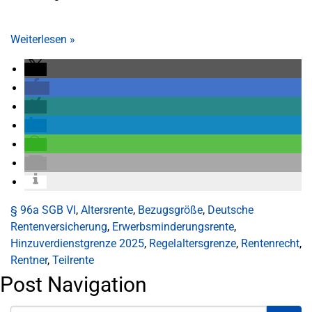
Weiterlesen
»
§ 96a SGB VI
,
Altersrente
,
Bezugsgröße
,
Deutsche
Rentenversicherung
,
Erwerbsminderungsrente
,
Hinzuverdienstgrenze 2025
,
Regelaltersgrenze
,
Rentenrecht
,
Rentner
,
Teilrente
Post Navigation