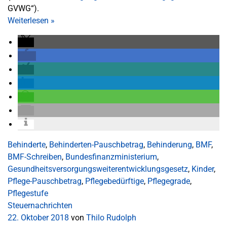
GVWG“).
Weiterlesen
»
Behinderte
,
Behinderten-Pauschbetrag
,
Behinderung
,
BMF
,
BMF-Schreiben
,
Bundesfinanzministerium
,
Gesundheitsversorgungsweiterentwicklungsgesetz
,
Kinder
,
Pflege-Pauschbetrag
,
Pflegebedürftige
,
Pflegegrade
,
Pflegestufe
Steuernachrichten
22. Oktober 2018
von
Thilo Rudolph