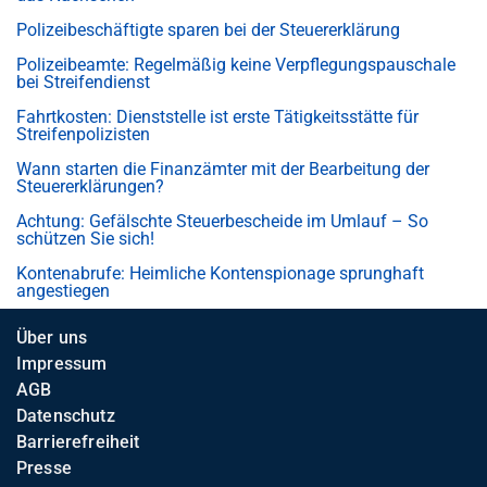
Polizeibeschäftigte sparen bei der Steuererklärung
Polizeibeamte: Regelmäßig keine Verpflegungspauschale
bei Streifendienst
Fahrtkosten: Dienststelle ist erste Tätigkeitsstätte für
Streifenpolizisten
Wann starten die Finanzämter mit der Bearbeitung der
Steuererklärungen?
Achtung: Gefälschte Steuerbescheide im Umlauf – So
schützen Sie sich!
Kontenabrufe: Heimliche Kontenspionage sprunghaft
angestiegen
Über uns
Impressum
AGB
Datenschutz
Barrierefreiheit
Presse