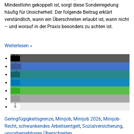
Mindestlohn gekoppelt ist, sorgt diese Sonderregelung
häufig für Unsicherheit. Der folgende Beitrag erklärt
verständlich, wann ein Überschreiten erlaubt ist, wann nicht
– und worauf in der Praxis besonders zu achten ist.
Weiterlesen
»
Geringfügigkeitsgrenze
,
Minijob
,
Minijob 2026
,
Minijob-
Recht
,
schwankendes Arbeitsentgelt
,
Sozialversicherung
,
unvorhersehbares Überschreiten