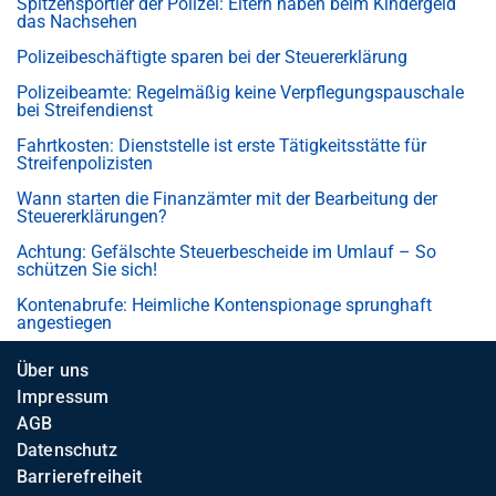
Spitzensportler der Polizei: Eltern haben beim Kindergeld
das Nachsehen
Polizeibeschäftigte sparen bei der Steuererklärung
Polizeibeamte: Regelmäßig keine Verpflegungspauschale
bei Streifendienst
Fahrtkosten: Dienststelle ist erste Tätigkeitsstätte für
Streifenpolizisten
Wann starten die Finanzämter mit der Bearbeitung der
Steuererklärungen?
Achtung: Gefälschte Steuerbescheide im Umlauf – So
schützen Sie sich!
Kontenabrufe: Heimliche Kontenspionage sprunghaft
angestiegen
Über uns
Impressum
AGB
Datenschutz
Barrierefreiheit