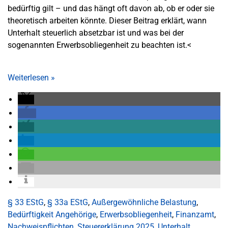
bedürftig gilt – und das hängt oft davon ab, ob er oder sie
theoretisch arbeiten könnte. Dieser Beitrag erklärt, wann
Unterhalt steuerlich absetzbar ist und was bei der
sogenannten Erwerbsobliegenheit zu beachten ist.<
Weiterlesen
»
§ 33 EStG
,
§ 33a EStG
,
Außergewöhnliche Belastung
,
Bedürftigkeit Angehörige
,
Erwerbsobliegenheit
,
Finanzamt
,
Nachweispflichten
,
Steuererklärung 2025
,
Unterhalt