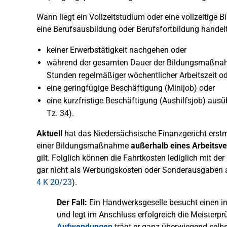
Wann liegt ein Vollzeitstudium oder eine vollzeitige
eine Berufsausbildung oder Berufsfortbildung handel
keiner Erwerbstätigkeit nachgehen oder
während der gesamten Dauer der Bildungsmaßnahme
Stunden regelmäßiger wöchentlicher Arbeitszeit o
eine geringfügige Beschäftigung (Minijob) oder
eine kurzfristige Beschäftigung (Aushilfsjob) ausü
Tz. 34).
Aktuell
hat das Niedersächsische Finanzgericht erst
einer Bildungsmaßnahme
außerhalb eines Arbeitsve
gilt. Folglich können die Fahrtkosten lediglich mit
gar nicht als Werbungskosten oder Sonderausgaben 
4 K 20/23
).
Der Fall:
Ein Handwerksgeselle besucht einen in 
und legt im Anschluss erfolgreich die Meister
Aufwendungen
trägt er ganz überwiegend selbs