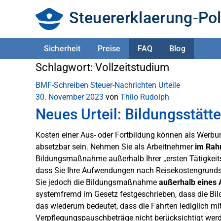
Steuererklaerung-Pol
Sicherheit
Preise
FAQ
Blog
Schlagwort:
Vollzeitstudium
BMF-Schreiben
Steuer-Nachrichten
Urteile
30. November 2023
von
Thilo Rudolph
Neues Urteil: Bildungsstätte 
Kosten einer Aus- oder Fortbildung können als Werb
absetzbar sein. Nehmen Sie als Arbeitnehmer
im Rah
Bildungsmaßnahme außerhalb Ihrer „ersten Tätigkeitsst
dass Sie Ihre Aufwendungen nach Reisekostengrunds
Sie jedoch die Bildungsmaßnahme
außerhalb eines 
systemfremd im Gesetz festgeschrieben, dass die Bildu
das wiederum bedeutet, dass die Fahrten lediglich m
Verpflegungspauschbeträge nicht berücksichtigt werd