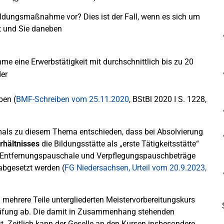
 Bildungsmaßnahme vor? Dies ist der Fall, wenn es sich um
t und Sie daneben
 eine Erwerbstätigkeit mit durchschnittlich bis zu 20
der
ben (
BMF-Schreiben vom 25.11.2020
, BStBl 2020 I S. 1228,
mals zu diesem Thema entschieden, dass bei Absolvierung
rhältnisses
die Bildungsstätte als „erste Tätigkeitsstätte“
 der Entfernungspauschale und Verpflegungspauschbeträge
abgesetzt werden (
FG Niedersachsen, Urteil vom 20.9.2023,
mehrere Teile untergliederten Meistervorbereitungskurs
prüfung ab. Die damit in Zusammenhang stehenden
t. Zeitlich kann der Geselle an den Kursen insbesondere