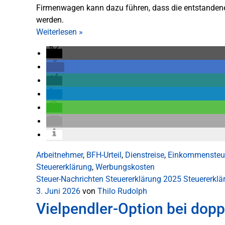
Firmenwagen kann dazu führen, dass die entstandenen
werden.
Weiterlesen
»
Arbeitnehmer
,
BFH-Urteil
,
Dienstreise
,
Einkommensteu
Steuererklärung
,
Werbungskosten
Steuer-Nachrichten
Steuererklärung 2025
Steuererkl
3. Juni 2026
von
Thilo Rudolph
Vielpendler-Option bei dopp