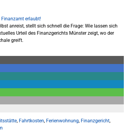
t anreist, stellt sich schnell die Frage: Wie lassen sich
ktuelles Urteil des Finanzgerichts Münster zeigt, wo der
ale greift.
itsstätte
,
Fahrtkosten
,
Ferienwohnung
,
Finanzgericht
,
en