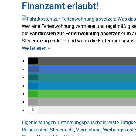
Finanzamt erlaubt!
Wer eine Ferienwohnung vermietet und regelmäßig selbs
die
Fahrtkosten zur Ferienwohnung absetzen
? Ein a
Steuerabzug endet – und wann die Entfernungspausch
Weiterlesen
»
Eigenleistungen
,
Entfernungspauschale
,
erste Tätigke
Reisekosten
,
Steuerrecht
,
Vermietung
,
Werbungskost