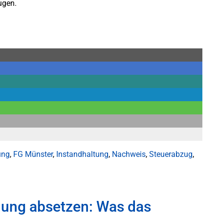
ugen.
ung
,
FG Münster
,
Instandhaltung
,
Nachweis
,
Steuerabzug
,
nung absetzen: Was das