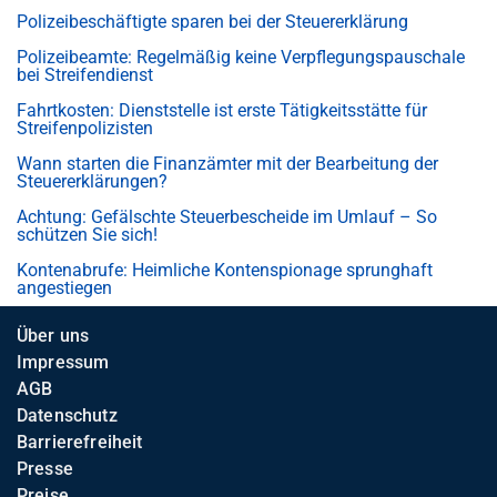
Polizeibeschäftigte sparen bei der Steuererklärung
Polizeibeamte: Regelmäßig keine Verpflegungspauschale
bei Streifendienst
Fahrtkosten: Dienststelle ist erste Tätigkeitsstätte für
Streifenpolizisten
Wann starten die Finanzämter mit der Bearbeitung der
Steuererklärungen?
Achtung: Gefälschte Steuerbescheide im Umlauf – So
schützen Sie sich!
Kontenabrufe: Heimliche Kontenspionage sprunghaft
angestiegen
Über uns
Impressum
AGB
Datenschutz
Barrierefreiheit
Presse
Preise