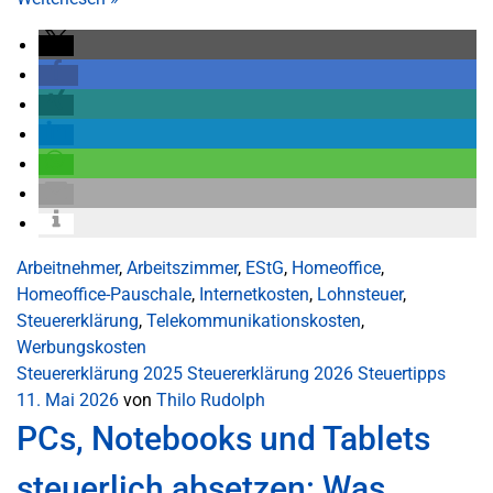
Arbeitnehmer
,
Arbeitszimmer
,
EStG
,
Homeoffice
,
Homeoffice-Pauschale
,
Internetkosten
,
Lohnsteuer
,
Steuererklärung
,
Telekommunikationskosten
,
Werbungskosten
Steuererklärung 2025
Steuererklärung 2026
Steuertipps
11. Mai 2026
von
Thilo Rudolph
PCs, Notebooks und Tablets
steuerlich absetzen: Was