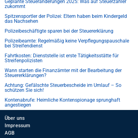
Geplante Steueränderungen 2025: Was auf Steuerzahler
zukommt
Spitzensportler der Polizei: Eltern haben beim Kindergeld
das Nachsehen
Polizeibeschäftigte sparen bei der Steuererklärung
Polizeibeamte: Regelmäßig keine Verpflegungspauschale
bei Streifendienst
Fahrtkosten: Dienststelle ist erste Tätigkeitsstätte für
Streifenpolizisten
Wann starten die Finanzämter mit der Bearbeitung der
Steuererklärungen?
Achtung: Gefälschte Steuerbescheide im Umlauf – So
schützen Sie sich!
Kontenabrufe: Heimliche Kontenspionage sprunghaft
angestiegen
Über uns
Impressum
AGB