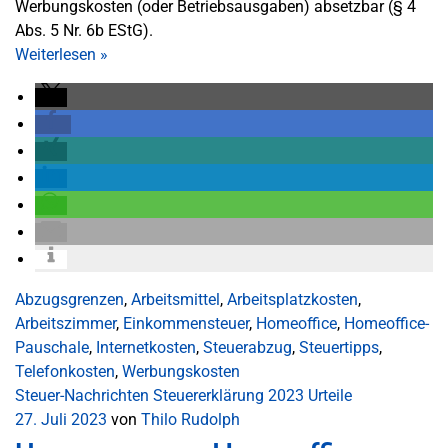
Werbungskosten (oder Betriebsausgaben) absetzbar (§ 4
Abs. 5 Nr. 6b EStG).
Weiterlesen
»
Abzugsgrenzen
,
Arbeitsmittel
,
Arbeitsplatzkosten
,
Arbeitszimmer
,
Einkommensteuer
,
Homeoffice
,
Homeoffice-
Pauschale
,
Internetkosten
,
Steuerabzug
,
Steuertipps
,
Telefonkosten
,
Werbungskosten
Steuer-Nachrichten
Steuererklärung 2023
Urteile
27. Juli 2023
von
Thilo Rudolph