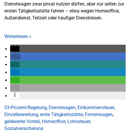
Dienstwagen zwar privat nutzen dürfen, aber nur selten zur
ersten Tätigkeitsstätte fahren – etwa wegen Homeoffice,
Außendienst, Teilzeit oder häufiger Dienstreisen.
Weiterlesen
»
03-Prozent-Regelung
,
Dienstwagen
,
Einkommensteuer
,
Einzelbewertung
,
erste Tätigkeitsstätte
,
Firmenwagen
,
geldwerter Vorteil
,
Homeoffice
,
Lohnsteuer
,
Sozialversicherung