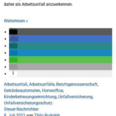
daher als Arbeitsunfall anzuerkennen.
Weiterlesen
»
Arbeitsunfall
,
Arbeitsunfälle
,
Berufsgenossenschaft
,
Getränkeautomaten
,
Homeoffice
,
Kinderbetreuungseinrichtung
,
Unfallversicherung
,
Unfallversicherungsschutz
Steuer-Nachrichten
8. Juli 2021
von
Thilo Rudolph