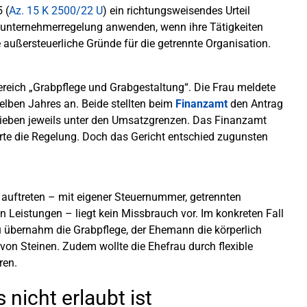
 (
Az. 15 K 2500/22 U
) ein richtungsweisendes Urteil
einunternehmerregelung anwenden, wenn ihre Tätigkeiten
 außersteuerliche Gründe für die getrennte Organisation.
ereich „Grabpflege und Grabgestaltung“. Die Frau meldete
lben Jahres an. Beide stellten beim
Finanzamt
den Antrag
ieben jeweils unter den Umsatzgrenzen. Das Finanzamt
erte die Regelung. Doch das Gericht entschied zugunsten
uftreten – mit eigener Steuernummer, getrennten
 Leistungen – liegt kein Missbrauch vor. Im konkreten Fall
u übernahm die Grabpflege, der Ehemann die körperlich
on Steinen. Zudem wollte die Ehefrau durch flexible
ren.
nicht erlaubt ist