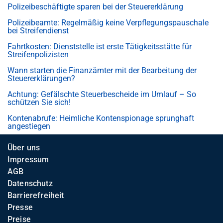
Polizeibeschäftigte sparen bei der Steuererklärung
Polizeibeamte: Regelmäßig keine Verpflegungspauschale
bei Streifendienst
Fahrtkosten: Dienststelle ist erste Tätigkeitsstätte für
Streifenpolizisten
Wann starten die Finanzämter mit der Bearbeitung der
Steuererklärungen?
Achtung: Gefälschte Steuerbescheide im Umlauf – So
schützen Sie sich!
Kontenabrufe: Heimliche Kontenspionage sprunghaft
angestiegen
Über uns
Impressum
AGB
Datenschutz
Barrierefreiheit
Presse
Preise