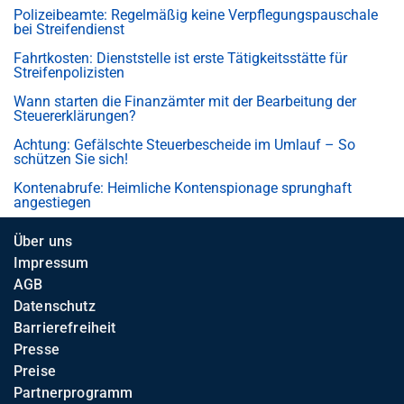
Polizeibeamte: Regelmäßig keine Verpflegungspauschale
bei Streifendienst
Fahrtkosten: Dienststelle ist erste Tätigkeitsstätte für
Streifenpolizisten
Wann starten die Finanzämter mit der Bearbeitung der
Steuererklärungen?
Achtung: Gefälschte Steuerbescheide im Umlauf – So
schützen Sie sich!
Kontenabrufe: Heimliche Kontenspionage sprunghaft
angestiegen
Über uns
Impressum
AGB
Datenschutz
Barrierefreiheit
Presse
Preise
Partnerprogramm