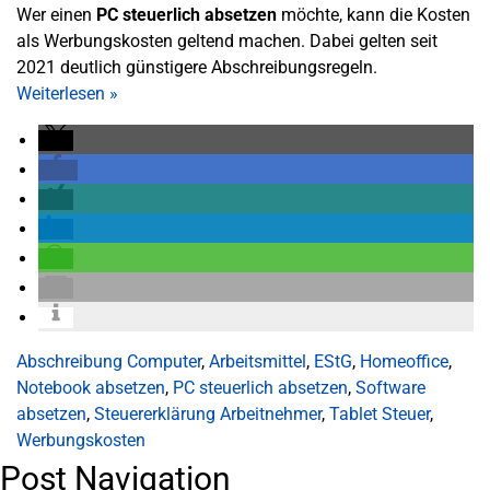
Wer einen
PC steuerlich absetzen
möchte, kann die Kosten
als Werbungskosten geltend machen. Dabei gelten seit
2021 deutlich günstigere Abschreibungsregeln.
Weiterlesen
»
Abschreibung Computer
,
Arbeitsmittel
,
EStG
,
Homeoffice
,
Notebook absetzen
,
PC steuerlich absetzen
,
Software
absetzen
,
Steuererklärung Arbeitnehmer
,
Tablet Steuer
,
Werbungskosten
Post Navigation