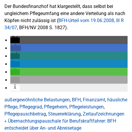
Der Bundesfinanzhof hat klargestellt, dass selbst bei
ungleichem Pflegeumfang eine andere Verteilung als nach
Köpfen nicht zulässig ist (
BFH-Urteil vom 19.06.2008, III R
34/07
, BFH/NV 2008 S. 1827).
außergewöhnliche Belastungen
,
BFH
,
Finanzamt
,
häusliche
Pflege
,
Pflegegrad
,
Pflegeheim
,
Pflegeleistungen
,
Pflegepauschbetrag
,
Steuererklärung
,
Zeitaufzeichnungen
«
Übernachtungspauschale für Berufskraftfahrer: BFH
entscheidet über An- und Abreisetage