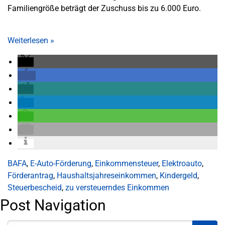
Familiengröße beträgt der Zuschuss bis zu 6.000 Euro.
Weiterlesen
»
BAFA
,
E-Auto-Förderung
,
Einkommensteuer
,
Elektroauto
,
Förderantrag
,
Haushaltsjahreseinkommen
,
Kindergeld
,
Steuerbescheid
,
zu versteuerndes Einkommen
Post Navigation