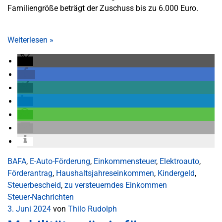
Familiengröße beträgt der Zuschuss bis zu 6.000 Euro.
Weiterlesen
»
BAFA
,
E-Auto-Förderung
,
Einkommensteuer
,
Elektroauto
,
Förderantrag
,
Haushaltsjahreseinkommen
,
Kindergeld
,
Steuerbescheid
,
zu versteuerndes Einkommen
Steuer-Nachrichten
3. Juni 2024
von
Thilo Rudolph