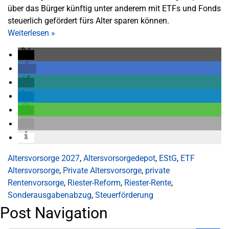
über das Bürger künftig unter anderem mit ETFs und Fonds
steuerlich gefördert fürs Alter sparen können.
Weiterlesen
»
Altersvorsorge 2027
,
Altersvorsorgedepot
,
EStG
,
ETF
Altersvorsorge
,
Private Altersvorsorge
,
private
Rentenvorsorge
,
Riester-Reform
,
Riester-Rente
,
Sonderausgabenabzug
,
Steuerförderung
Post Navigation