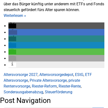
über das Bürger künftig unter anderem mit ETFs und Fonds
steuerlich gefördert fürs Alter sparen können.
Weiterlesen
»
Altersvorsorge 2027
,
Altersvorsorgedepot
,
EStG
,
ETF
Altersvorsorge
,
Private Altersvorsorge
,
private
Rentenvorsorge
,
Riester-Reform
,
Riester-Rente
,
Sonderausgabenabzug
,
Steuerförderung
Post Navigation