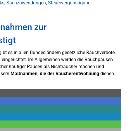
ks
,
Sachzuwendungen
,
Steuervergünstigung
ßnahmen zur
tigt
ibt es in allen Bundesländern gesetzliche Rauchverbote,
 eingerichtet. Im Allgemeinen werden die Rauchpausen
aucher häufiger Pausen als Nichtraucher machen und
nsern
Maßnahmen, die der Raucherentwöhnung
dienen.