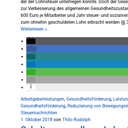
der der Lohnsteuer unterliegen könnte. Doch der Gese
zur Verbesserung des allgemeinen Gesundheitszustan
600 Euro je Mitarbeiter und Jahr steuer- und sozialve
zum ohnehin geschuldeten Lohn erbracht werden (§ 3
Weiterlesen
»
Arbeitgeberleistungen
,
Gesundheitsförderung
,
Leistun
Gesundheitsförderung
,
Reduzierung von Bewegungs
Steuernachrichten
1. Oktober 2018
von
Thilo Rudolph