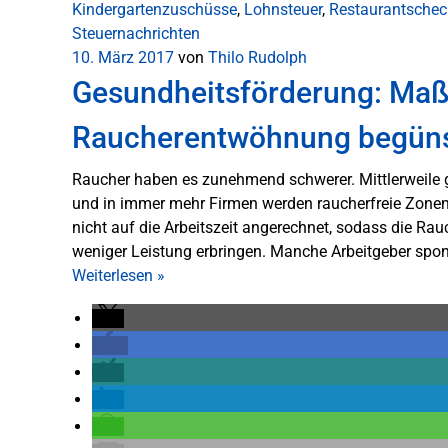
Kindergartenzuschüsse
,
Lohnsteuer
,
Restaurantschec
Steuernachrichten
10. März 2017
von
Thilo Rudolph
Gesundheitsförderung: Ma
Raucherentwöhnung begüns
Raucher haben es zunehmend schwerer. Mittlerweile g
und in immer mehr Firmen werden raucherfreie Zonen
nicht auf die Arbeitszeit angerechnet, sodass die R
weniger Leistung erbringen. Manche Arbeitgeber spo
Weiterlesen
»