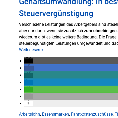
Gehaltsumwandlung: In bes
Steuervergünstigung
Verschiedene Leistungen des Arbeitgebers sind steuer
aber nur dann, wenn sie
zusätzlich zum ohnehin ges
wiederum gibt es keine weitere Bedingung. Die Frage is
steuerbegünstigten Leistungen umgewandelt und dadur
Weiterlesen
»
Arbeitslohn
,
Essensmarken
,
Fahrtkostenzuschüsse
,
F