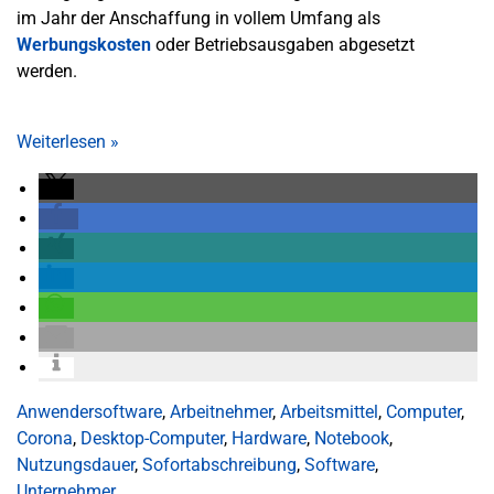
im Jahr der Anschaffung in vollem Umfang als
Werbungskosten
oder Betriebsausgaben abgesetzt
werden.
Weiterlesen
»
Anwendersoftware
,
Arbeitnehmer
,
Arbeitsmittel
,
Computer
,
Corona
,
Desktop-Computer
,
Hardware
,
Notebook
,
Nutzungsdauer
,
Sofortabschreibung
,
Software
,
Unternehmer