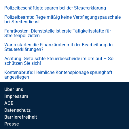
Polizeibeschäftigte sparen bei der Steuererklärung
Polizeibeamte: Regelmäßig keine Verpflegungspauschale
bei Streifendienst
Fahrtkosten: Dienststelle ist erste Tätigkeitsstätte für
Streifenpolizisten
Wann starten die Finanzämter mit der Bearbeitung der
Steuererklärungen?
Achtung: Gefälschte Steuerbescheide im Umlauf – So
schützen Sie sich!
Kontenabrufe: Heimliche Kontenspionage sprunghaft
angestiegen
Über uns
Impressum
AGB
Datenschutz
Barrierefreiheit
Presse