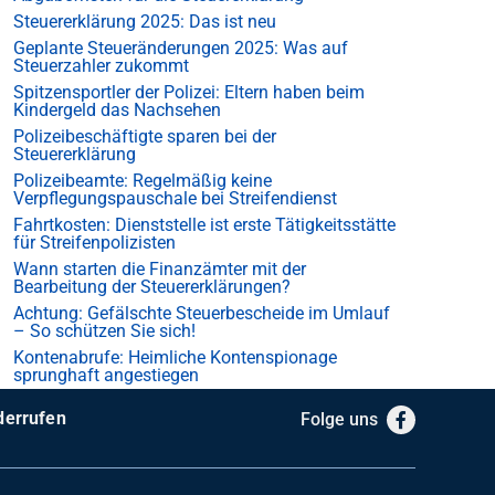
Steuererklärung 2025: Das ist neu
Geplante Steueränderungen 2025: Was auf
Steuerzahler zukommt
Spitzensportler der Polizei: Eltern haben beim
Kindergeld das Nachsehen
Polizeibeschäftigte sparen bei der
Steuererklärung
Polizeibeamte: Regelmäßig keine
Verpflegungspauschale bei Streifendienst
Fahrtkosten: Dienststelle ist erste Tätigkeitsstätte
für Streifenpolizisten
Wann starten die Finanzämter mit der
Bearbeitung der Steuererklärungen?
Achtung: Gefälschte Steuerbescheide im Umlauf
– So schützen Sie sich!
Kontenabrufe: Heimliche Kontenspionage
sprunghaft angestiegen
derrufen
Folge uns
Facebook