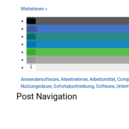
Weiterlesen
»
Anwendersoftware
,
Arbeitnehmer
,
Arbeitsmittel
,
Comp
Nutzungsdauer
,
Sofortabschreibung
,
Software
,
Unter
Post Navigation